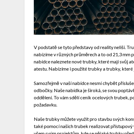
V podstatě se tyto představy od reality neliší. Tr
nabízíme v různých průměrech a to od 21,3 mm 
nabídce naleznete nové trubky, které mají svůj at
atestu. Nabízíme i použité trubky a trubky, které 
Samozřejmě v naší nabídce nesmí chybět příslušen
odbočky. Naše nabídka je široká, se svou poptáv
oddělení. To vám sdělí
ceník ocelových trubek
, p
požadavku.
Naše trubky můžete využít pro stavbu svých kons
také pomocí našich trubek realizovat přístupov
všem svým projektům, kde se nějaké trubky přede