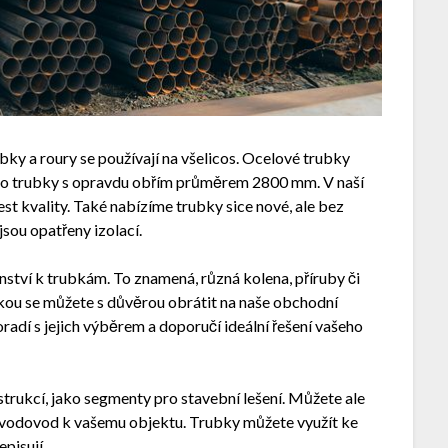
ubky a roury se používají na všelicos. Ocelové trubky
po trubky s opravdu obřím průměrem 2800 mm. V naší
est kvality. Také nabízíme trubky sice nové, ale bez
jsou opatřeny izolací.
ství k trubkám. To znamená, různá kolena, příruby či
kou se můžete s důvěrou obrátit na naše obchodní
oradí s jejich výběrem a doporučí ideální řešení vašeho
trukcí, jako segmenty pro stavební lešení. Můžete ale
ý vodovod k vašemu objektu. Trubky můžete využít ke
pisují.