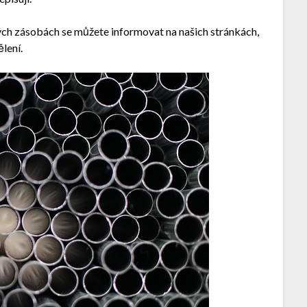
ých zásobách se můžete informovat na našich stránkách,
lení.