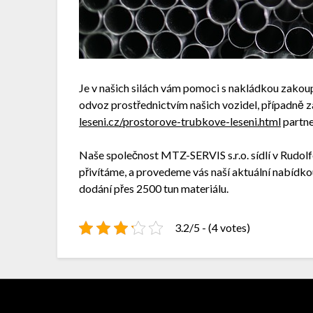
Je v našich silách vám pomoci s nakládkou zakou
odvoz prostřednictvím našich vozidel, případně z
leseni.cz/prostorove-trubkove-leseni.html
partne
Naše společnost MTZ-SERVIS s.r.o. sídlí v Rudol
přivítáme, a provedeme vás naší aktuální nabíd
dodání přes 2500 tun materiálu.
3.2/5 - (4 votes)