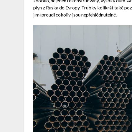
zdobilo, nejeden rekonstruovaný, vysoký dům. An
plyn z Ruska do Evropy. Trubky kolikrát také pozo
jimi proudí cokoliv, jsou nepřehlédnutelné.