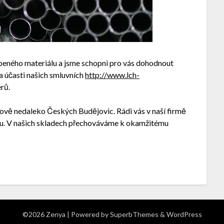
peného materiálu a jsme schopni pro vás dohodnout
a účasti našich smluvních
http://www.lch-
rů.
fově nedaleko Českých Budějovic. Rádi vás v naší firmě
kou. V našich skladech přechováváme k okamžitému
©2026 Zenya
| Powered by
SuperbThemes
& WordPress