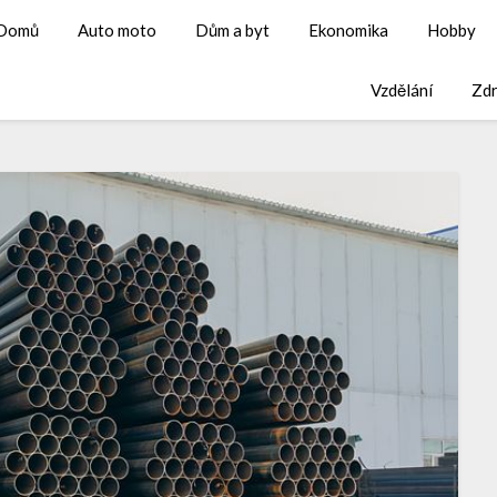
Domů
Auto moto
Dům a byt
Ekonomika
Hobby
Vzdělání
Zdr