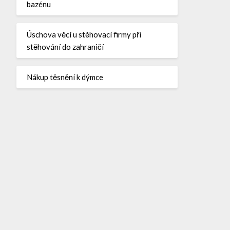
bazénu
Úschova věcí u stěhovací firmy při
stěhování do zahraničí
Nákup těsnění k dýmce