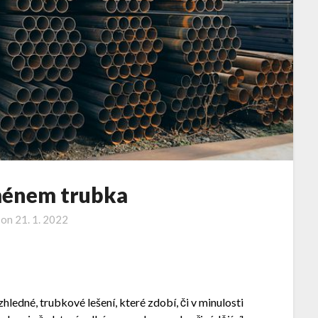
ménem trubka
 on
21. 1. 2022
zhledné, trubkové lešení, které zdobí, či v minulosti