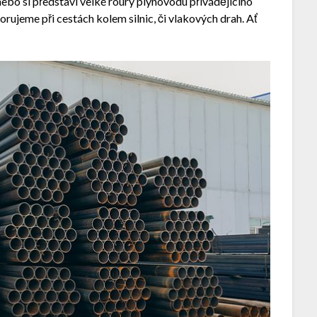
ebo si představí velké roury plynovodu přivádějícího
rujeme při cestách kolem silnic, či vlakových drah. Ať