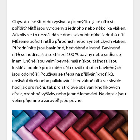
Chystáte se šít nebo vyšívat a přemýšlíte jaké nitě si
pořídit? Nitě jsou vyrobeny z jednoho nebo několika vláken.
Ačkoliv se to nezdá, dá se dnes zakoupit několik druhů nití.
Můžeme pořídit nitě z přírodních nebo syntetických vláken.
Přírodní nitě jsou bavlněné, hedvábné a lněné. Bavlněné
nitě se hodí na šití textilií ze 100 % bavlny nebo směsí se
lnem. Lněné jsou velmi pevné, mají nízkou tažnost, jsou
lesklé a odolné proti oděru. Na rozdíl od těch bavlněných
jsou odolnější. Používají se třeba na přišívání knoflíků,
obšívání dírek nebo paličkování. Hedvábné nitě se skvěle
hodí jak pro ruční, tak pro strojové obšívání knoflíkových
dírek, ozdobné výšivky nebo jemné lemování. Na dotek jsou
velmi příjemné a zároveň jsou pevné.