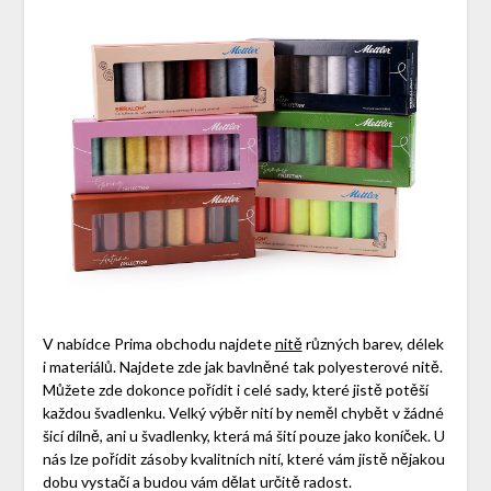
V nabídce Prima obchodu najdete
nitě
různých barev, délek
i materiálů. Najdete zde jak bavlněné tak polyesterové nitě.
Můžete zde dokonce pořídit i celé sady, které jistě potěší
každou švadlenku. Velký výběr nití by neměl chybět v žádné
šicí dílně, ani u švadlenky, která má šití pouze jako koníček. U
nás lze pořídit zásoby kvalitních nití, které vám jistě nějakou
dobu vystačí a budou vám dělat určitě radost.