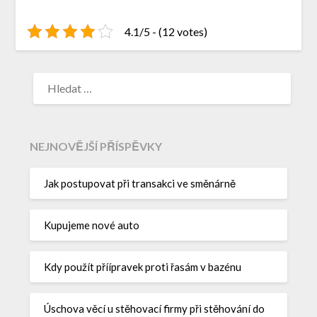
4.1/5 - (12 votes)
NEJNOVĚJŠÍ PŘÍSPĚVKY
Jak postupovat při transakci ve směnárně
Kupujeme nové auto
Kdy použít příípravek proti řasám v bazénu
Úschova věcí u stěhovací firmy při stěhování do