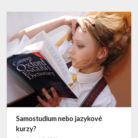
Samostudium nebo jazykové
kurzy?