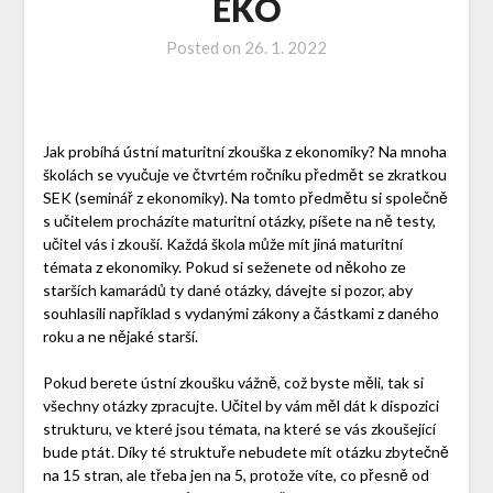
EKO
Posted on
26. 1. 2022
Jak probíhá ústní maturitní zkouška z ekonomiky?
Na mnoha
školách se vyučuje ve čtvrtém ročníku předmět se zkratkou
SEK (seminář z ekonomiky). Na tomto předmětu si společně
s učitelem procházíte maturitní otázky, píšete na ně testy,
učitel vás i zkouší. Každá škola může mít jiná maturitní
témata z ekonomiky. Pokud si seženete od někoho ze
starších kamarádů ty dané otázky, dávejte si pozor, aby
souhlasili například s vydanými zákony a částkami z daného
roku a ne nějaké starší.
Pokud berete ústní zkoušku vážně, což byste měli, tak si
všechny otázky zpracujte. Učitel by vám měl dát k dispozici
strukturu, ve které jsou témata, na které se vás zkoušející
bude ptát. Díky té struktuře nebudete mít otázku zbytečně
na 15 stran, ale třeba jen na 5, protože víte, co přesně od