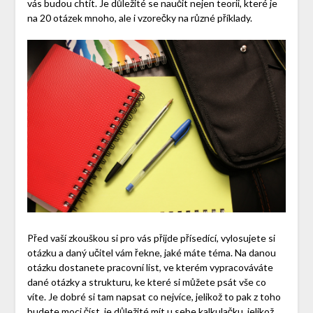
vás budou chtít. Je důležité se naučit nejen teorii, které je
na 20 otázek mnoho, ale i vzorečky na různé příklady.
Před vaší zkouškou si pro vás přijde přísedící, vylosujete si
otázku a daný učitel vám řekne, jaké máte téma. Na danou
otázku dostanete pracovní list, ve kterém vypracováváte
dané otázky a strukturu, ke které si můžete psát vše co
víte. Je dobré si tam napsat co nejvíce, jelikož to pak z toho
budete moci číst. je důležité mít u sebe kalkulačku, jelikož