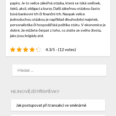
papíry. Je to velice zákeřná otázka, která se týká směnek,
šeků, akcií, obligací a burzy. Další zákeřnou otázkou často
bývá bankovní trh či finanční trh. Naopak velice
jednoduchou otázkou je například dlouhodobý majetek,
personalistika či hospodářská politika státu. V ekonomice je
dobré, že můžete čerpat z toho, co znáte ze svého života,
jako jsou brigády atd.
4.3/5 - (12 votes)
NEJNOVĚJŠÍ PŘÍSPĚVKY
Jak postupovat při transakci ve směnárně