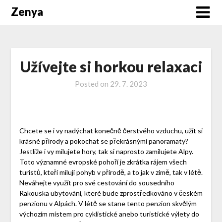
Zenya
Užívejte si horkou relaxaci
Posted on
29. 7. 2023
Chcete se i vy nadýchat konečně čerstvého vzduchu, užít si
krásné přírody a pokochat se překrásnými panoramaty?
Jestliže i vy milujete hory, tak si naprosto zamilujete Alpy.
Toto významné evropské pohoří je zkrátka rájem všech
turistů, kteří milují pohyb v přírodě, a to jak v zimě, tak v létě.
Neváhejte využít pro své cestování do sousedního
Rakouska ubytování, které bude zprostředkováno v
českém
penzionu v Alpách
. V létě se stane tento penzion skvělým
výchozím místem pro cyklistické anebo turistické výlety do