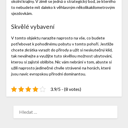
okolní krajiny. V zimě se jedná o strategický bod, ze kterého
to nebudete mít daleko k věhlasným několikakilometrovým
sjezdovkám.
Skvělé vybavení
V tomto objektu narazíte naprosto na vše, co budete
potřebovat k pohodlnému pobytu v tomto pohoří. Jestliže
chcete zkrátka vyrazit do přírody a užít si neskutečný klid,
tak neváhejte a využijte tuto skvělou možnost ubytování,
kterou si zajisté oblíbíte. Nic vám nebrání v tom, abyste si
užili naprosto jedinečné chvíle strávené na horách, které
jsou navíc evropskou přírodní dominantou.
3.9/5 - (8 votes)