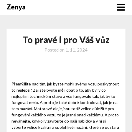
Zenya
To pravé i pro Váš vůz
Posted on
1. 11. 2024
Přemýšlíte nad tím, jak byste mohli svému vozu poskytnout
to nejlepší? Zajisté byste měli dbát o to, aby byl v co
nejlepším technickém stavu a vše fungovalo tak, jak by to
fungovat mělo. A proto je také dobré kontrolovat, jak je na
tom mazání.
Motorové oleje
jsou totiž velice důležité pro
fungování každého vozu, to je jasné snad každému. A proto
neváhejte, kdykoliv zavítejte do naší nabídky a v ní si
vyberte velice kvalitní a spolehlivé mazání, které se postará