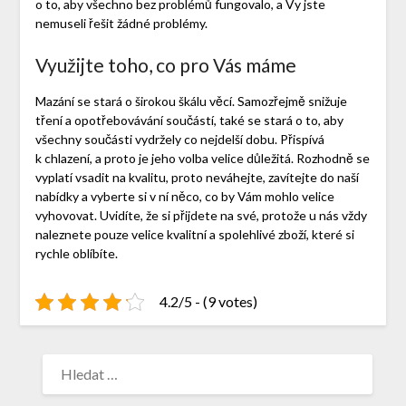
o to, aby všechno bez problémů fungovalo, a Vy jste
nemuseli řešit žádné problémy.
Využijte toho, co pro Vás máme
Mazání se stará o širokou škálu věcí. Samozřejmě snižuje
tření a opotřebovávání součástí, také se stará o to, aby
všechny součásti vydržely co nejdelší dobu. Přispívá
k chlazení, a proto je jeho volba velice důležitá. Rozhodně se
vyplatí vsadit na kvalitu, proto neváhejte, zavítejte do naší
nabídky a vyberte si v ní něco, co by Vám mohlo velice
vyhovovat. Uvidíte, že si přijdete na své, protože u nás vždy
naleznete pouze velice kvalitní a spolehlivé zboží, které si
rychle oblíbíte.
4.2/5 - (9 votes)