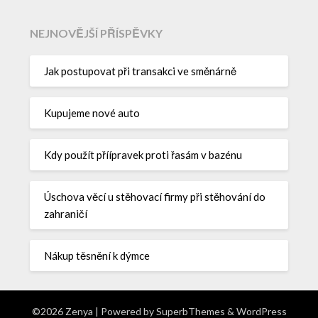
NEJNOVĚJŠÍ PŘÍSPĚVKY
Jak postupovat při transakci ve směnárně
Kupujeme nové auto
Kdy použít příípravek proti řasám v bazénu
Úschova věcí u stěhovací firmy při stěhování do
zahraničí
Nákup těsnění k dýmce
©2026 Zenya
| Powered by
SuperbThemes
& WordPress