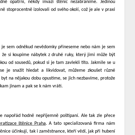
dně opatrní, někdy invazi štěnic nezabráníme. Jedinou
ě stoprocentně izolovali od svého okolí, což je ale v praxi
 si je sem odněkud nevědomky přineseme nebo nám je sem
 že si koupíme nábytek z druhé ruky, který jimi může být
u od sousedů, pokud si je tam zavlekli tito. Jakmile se u
e je snažit hledat a likvidovat, můžeme zkoušet různé
ž byt na nějakou dobu opustíme, se jich nezbavíme, protože
ěkam jinam a pak se k nám vrátí.
e napořád hodně nepříjemně poštípaní. Ale tak zle přece
eratizace štěnice Praha
. A tato specializovaná firma nám
ěnice účinkují, tak i zaměstnance, kteří vědí, jak při hubení