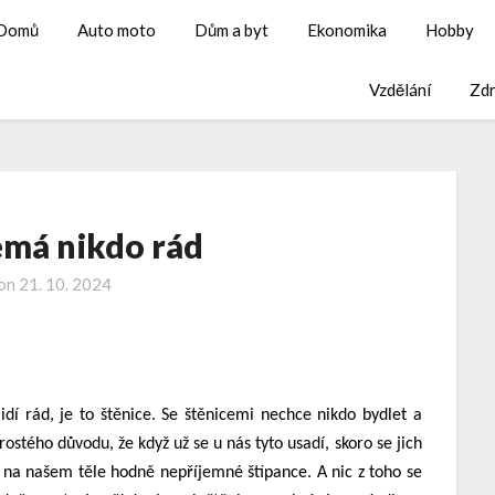
Domů
Auto moto
Dům a byt
Ekonomika
Hobby
Vzdělání
Zdr
emá nikdo rád
 on
21. 10. 2024
lidí rád, je to štěnice. Se štěnicemi nechce nikdo bydlet a
rostého důvodu, že když už se u nás tyto usadí, skoro se jich
bě na našem těle hodně nepříjemné štípance. A nic z toho se