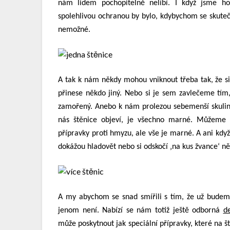
nám lidem pochopitelně nelíbí. I když jsme ho
spolehlivou ochranou by bylo, kdybychom se skutečn
nemožné.
A tak k nám někdy mohou vniknout třeba tak, že
přinese někdo jiný. Nebo si je sem zavlečeme tím,
zamořený. Anebo k nám prolezou sebemenší skulinko
nás štěnice objeví, je všechno marné. Můžeme s
přípravky proti hmyzu, ale vše je marné. A ani kdy
dokážou hladovět nebo si odskočí ‚na kus žvance‘ n
A my abychom se snad smířili s tím, že už budem
jenom není. Nabízí se nám totiž ještě odborná
d
může poskytnout jak speciální přípravky, které na št