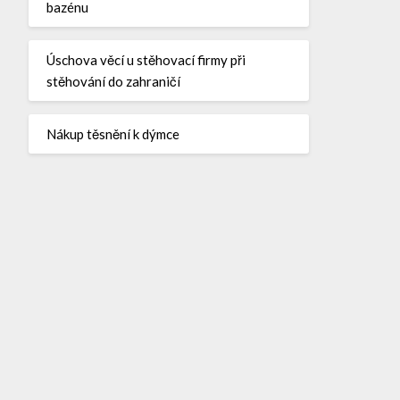
bazénu
Úschova věcí u stěhovací firmy při
stěhování do zahraničí
Nákup těsnění k dýmce