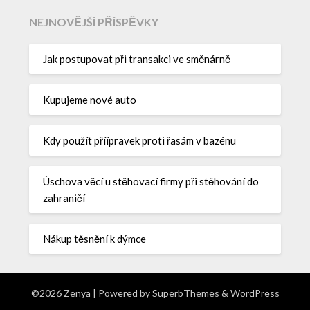
NEJNOVĚJŠÍ PŘÍSPĚVKY
Jak postupovat při transakci ve směnárně
Kupujeme nové auto
Kdy použít příípravek proti řasám v bazénu
Úschova věcí u stěhovací firmy při stěhování do
zahraničí
Nákup těsnění k dýmce
©2026 Zenya
| Powered by
SuperbThemes
& WordPress