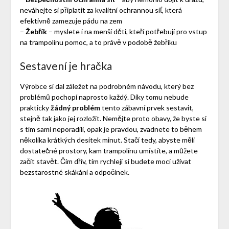
neváhejte si připlatit za kvalitní ochrannou síť, která
efektivně zamezuje pádu na zem
–
Žebřík
– myslete i na menší děti, kteří potřebují pro vstup
na trampolínu pomoc, a to právě v podobě žebříku
Sestavení je hračka
Výrobce si dal záležet na podrobném návodu, který bez
problémů pochopí naprosto každý. Díky tomu nebude
prakticky
žádný problém
tento zábavní prvek sestavit,
stejně tak jako jej rozložit. Nemějte proto obavy, že byste si
s tím sami neporadili, opak je pravdou, zvadnete to během
několika krátkých desítek minut. Stačí tedy, abyste měli
dostatečné prostory, kam trampolínu umístíte, a můžete
začít stavět. Čím dřív, tím rychleji si budete moci užívat
bezstarostné skákání a odpočinek.