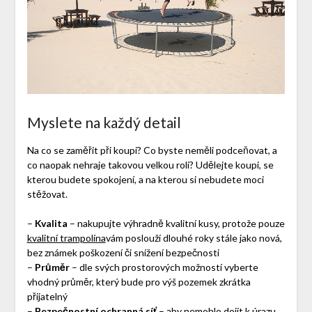
Myslete na každý detail
Na co se zaměřit při koupi? Co byste neměli podceňovat, a
co naopak nehraje takovou velkou roli? Udělejte koupi, se
kterou budete spokojení, a na kterou si nebudete moci
stěžovat.
–
Kvalita
– nakupujte výhradně kvalitní kusy, protože pouze
kvalitní trampolína
vám poslouží dlouhé roky stále jako nová,
bez známek poškození či snížení bezpečnosti
–
Průměr
– dle svých prostorových možností vyberte
vhodný průměr, který bude pro výš pozemek zkrátka
přijatelný
–
Bezpečnostní ochranná síť
– aby nemohlo dojít k úrazu,