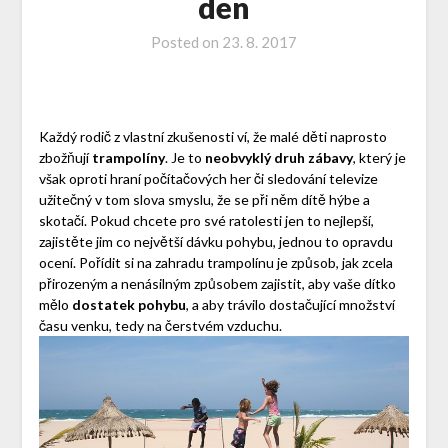
den
Posted on
23. 8. 2017
Každý rodič z vlastní zkušenosti ví, že malé děti naprosto
zbožňují
trampolíny
. Je to
neobvyklý druh zábavy
, který je
však oproti hraní počítačových her či sledování televize
užitečný v tom slova smyslu, že se při něm dítě hýbe a
skotačí. Pokud chcete pro své ratolesti jen to nejlepší,
zajistěte jim co největší dávku pohybu, jednou to opravdu
ocení. Pořídit si na zahradu trampolínu je způsob, jak zcela
přirozeným a nenásilným způsobem zajistit, aby vaše dítko
mělo
dostatek pohybu
, a aby trávilo dostačující množství
času venku, tedy na čerstvém vzduchu.