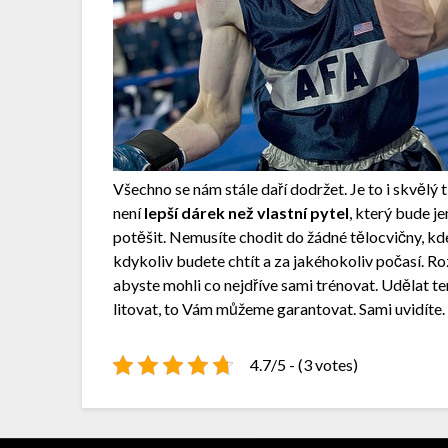
Všechno se nám stále daří dodržet. Je to i skvělý 
není
lepší dárek než vlastní pytel
, který bude j
potěšit. Nemusíte chodit do žádné tělocvičny, kd
kdykoliv budete chtít a za jakéhokoliv počasí. Ro
abyste mohli co nejdříve sami trénovat. Udělat te
litovat, to Vám můžeme garantovat. Sami uvidíte.
4.7/5 - (3 votes)