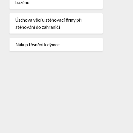
bazénu
Úschova věcí u stěhovací firmy při
stěhování do zahraničí
Nákup těsnění k dýmce