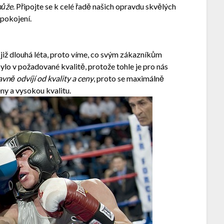
může
. Připojte se k celé řadě našich opravdu skvělých
spokojení.
již dlouhá léta, proto víme, co svým zákazníkům
lo v požadované kvalitě, protože tohle je pro nás
vně odvíjí od kvality a ceny
, proto se maximálně
y a vysokou kvalitu.