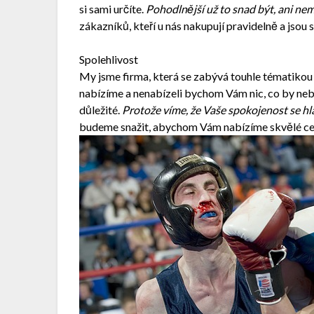
si sami určíte.
Pohodlnější už to snad být, ani ne
zákazníků, kteří u nás nakupují pravidelně a jsou 
Spolehlivost
My jsme firma, která se zabývá touhle tématikou 
nabízíme a nenabízeli bychom Vám nic, co by neby
důležité.
Protože víme, že Vaše spokojenost se hla
budeme snažit, abychom Vám nabízíme skvělé cen