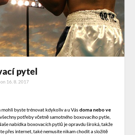
ací pytel
 on
16. 8. 2017
 a mohli byste trénovat kdykoliv a u Vás
doma nebo ve
t všechny potřeby včetně samotného boxovacího pytle,
. Naše nabídka boxovacích pytlů
je opravdu široká, takže
te přes internet, také nemusíte nikam chodit a složitě