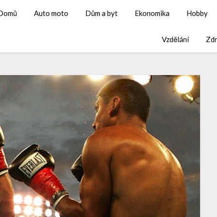
Domů
Auto moto
Dům a byt
Ekonomika
Hobby
Vzdělání
Zdr