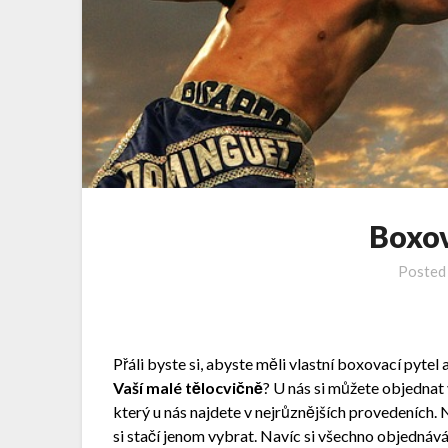
Boxov
Posted
Přáli byste si, abyste měli vlastní boxovací pytel
Vaší malé tělocvičně
? U nás si můžete objedna
který u nás najdete v nejrůznějších provedeních
si stačí jenom vybrat. Navíc si všechno objednává