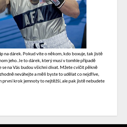
tip na dárek. Pokud víte o někom, kdo boxuje, tak jistě
enom jeho. Je to dárek, který musí v tomhle případě
e se na Vás budou všichni dívat. Mžete cvičit pěkně
zhodně neváhejte a měli byste to udělat co nejdříve,
n první krok jemnoty to nejtěžší, ale pak jistě nebudete