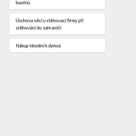
bazénu
Úschova věcí u stěhovací firmy při
stěhování do zahraničí
Nákup těsnění k dýmce