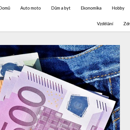
Domů
Auto moto
Dům a byt
Ekonomika
Hobby
Vzdělání
Zdr