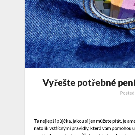
Vyřešte potřebné pen
Posted
Ta nejlepší půjčka, jakou si jen můžete přát, je
ame
natolik vstřícnými pravidly, která vám pomohou us