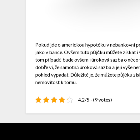
Pokud jde o americkou hypotéku v nebankovní p
jako v bance. Ovšem tuto půjčku můžete získat i v
tom případě bude ovšem i úroková sazba o něco 
dobře ví, že samotná úroková sazba a její výše ne
pohled vypadat. Důležité je, že můžete půjčku zí
nemovitost k tomu.
4.2/5 - (9 votes)