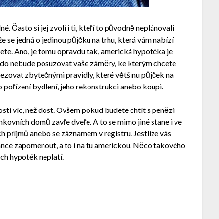
. Často si jej zvolí i ti, kteří to původně neplánovali
 že se jedná o jedinou půjčku na trhu, která vám nabízí
ijete. Ano, je tomu opravdu tak, americká hypotéka je
kdo nebude posuzovat vaše záměry, ke kterým chcete
ezovat zbytečnými pravidly, které většinu půjček na
 pořízení bydlení, jeho rekonstrukci anebo koupi.
osti víc, než dost. Ovšem pokud budete chtít s penězi
nkovních domů zavře dveře. A to se mimo jiné stane i ve
ch příjmů anebo se záznamem v registru. Jestliže vás
ance zapomenout, a to i na tu americkou. Něco takového
ch hypoték neplatí.