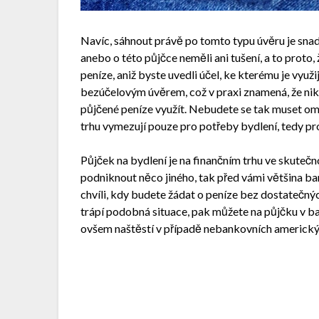
Navíc, sáhnout právě po tomto typu úvěru je snadné
anebo o této půjčce neměli ani tušení, a to proto,
peníze, aniž byste uvedli účel, ke kterému je využ
bezúčelovým úvěrem, což v praxi znamená, že ni
půjčené peníze využít. Nebudete se tak muset om
trhu vymezují pouze pro potřeby bydlení, tedy pro
Půjček na bydlení je na finančním trhu ve skutečn
podniknout něco jiného, tak před vámi většina ba
chvíli, kdy budete žádat o peníze bez dostatečný
trápí podobná situace, pak můžete na půjčku v b
ovšem naštěstí v případě nebankovních americký