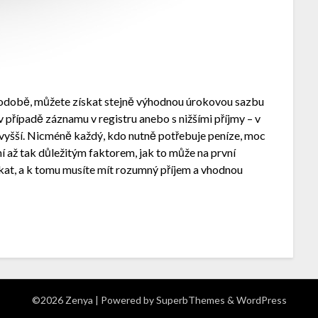
odobě, můžete získat stejně výhodnou úrokovou sazbu
 případě záznamu v registru anebo s nižšími příjmy – v
vyšší. Nicméně každý, kdo nutně potřebuje peníze, moc
ní až tak důležitým faktorem, jak to může na první
skat, a k tomu musíte mít rozumný příjem a vhodnou
©2026 Zenya
| Powered by
SuperbThemes
& WordPress