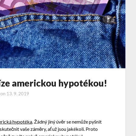
íze americkou hypotékou!
 on
13. 9. 2019
rická hypotéka
. Žádný jiný úvěr se nemůže pyšnit
kutečnit vaše záměry, ať už jsou jakékoli. Proto