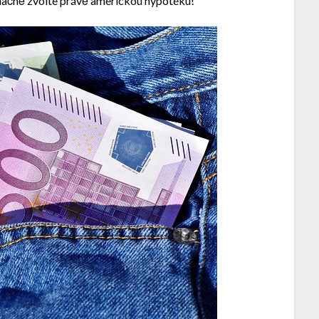
značně zvolte právě americkou hypotéku!