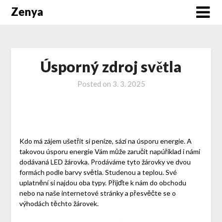
Zenya
Úsporný zdroj světla
Posted on
3. 3. 2025
Kdo má zájem ušetřit si peníze, sází na úsporu energie. A
takovou úsporu energie Vám může zaručit napúříklad i námi
dodávaná LED žárovka. Prodáváme tyto žárovky ve dvou
formách podle barvy světla. Studenou a teplou. Své
uplatnění si najdou oba typy. Přijďte k nám do obchodu
nebo na naše internetové stránky a přesvěčte se o
výhodách těchto žárovek.