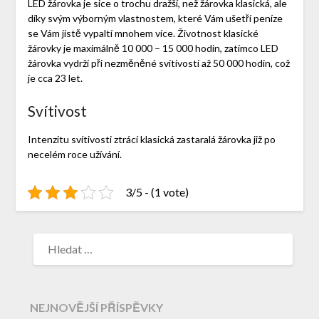
LED žárovka
je sice o trochu dražší, než žárovka klasická, ale
díky svým výborným vlastnostem, které Vám ušetří peníze
se Vám jistě vypaltí mnohem více. Životnost klasické
žárovky je maximálně 10 000 – 15 000 hodin, zatímco LED
žárovka vydrží při nezměněné svítivosti až 50 000 hodin, což
je cca 23 let.
Svítivost
Intenzitu svítivosti ztrácí klasická zastaralá žárovka již po
necelém roce užívání.
3/5 - (1 vote)
NEJNOVĚJŠÍ PŘÍSPĚVKY