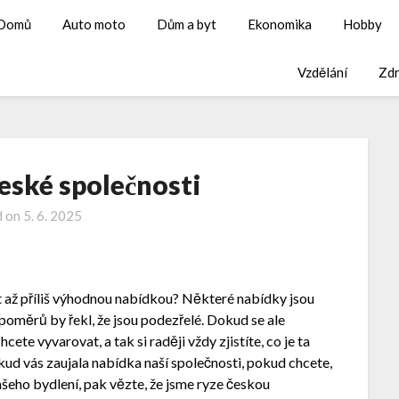
Domů
Auto moto
Dům a byt
Ekonomika
Hobby
Vzdělání
Zdr
české společnosti
d on
5. 6. 2025
ákat až příliš výhodnou nabídkou? Některé nabídky jsou
poměrů by řekl, že jsou podezřelé. Dokud se ale
ete vyvarovat, a tak si raději vždy zjistíte, co je ta
okud vás zaujala nabídka naší společnosti, pokud chcete,
vašeho bydlení, pak vězte, že jsme ryze českou