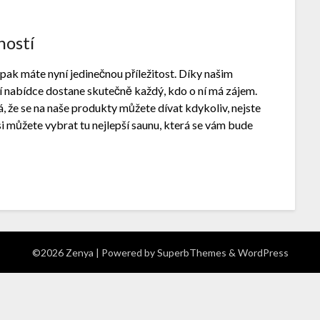
ností
pak máte nyní jedinečnou příležitost. Díky našim
í nabídce dostane skutečně každý, kdo o ní má zájem.
á, že se na naše produkty můžete dívat kdykoliv, nejste
si můžete vybrat tu nejlepší saunu, která se vám bude
©2026 Zenya
| Powered by
SuperbThemes
& WordPress