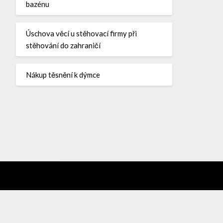
bazénu
Úschova věcí u stěhovací firmy při
stěhování do zahraničí
Nákup těsnění k dýmce