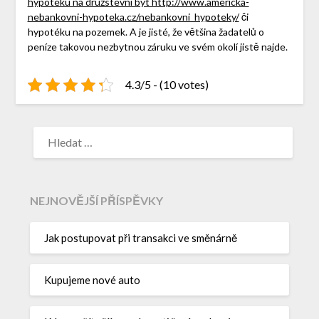
hypotéku na družstevní byt http://www.americka-
nebankovni-hypoteka.cz/nebankovni_hypoteky/
či
hypotéku na pozemek. A je jisté, že většina žadatelů o
peníze takovou nezbytnou záruku ve svém okolí jistě najde.
4.3/5 - (10 votes)
NEJNOVĚJŠÍ PŘÍSPĚVKY
Jak postupovat při transakci ve směnárně
Kupujeme nové auto