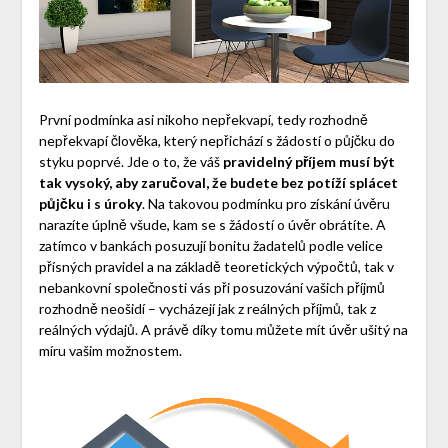
První podmínka asi nikoho nepřekvapí, tedy rozhodně
nepřekvapí člověka, který nepřichází s žádostí o půjčku do
styku poprvé. Jde o to, že váš
pravidelný příjem musí být
tak vysoký, aby zaručoval, že budete bez potíží splácet
půjčku i s úroky
. Na takovou podmínku pro získání úvěru
narazíte úplně všude, kam se s žádostí o úvěr obrátíte. A
zatímco v bankách posuzují bonitu žadatelů podle velice
přísných pravidel a na základě teoretických výpočtů, tak v
nebankovní společnosti vás při posuzování vašich příjmů
rozhodně neošidí – vycházejí jak z reálných příjmů, tak z
reálných výdajů. A právě díky tomu můžete mít úvěr ušitý na
míru vašim možnostem.