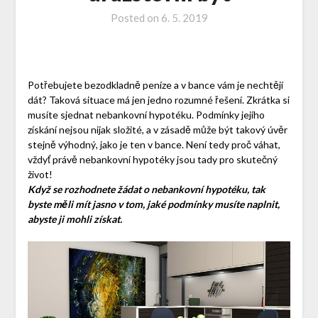
Posted on
6. 5. 2019
Potřebujete bezodkladně peníze a v bance vám je nechtějí
dát? Taková situace má jen jedno rozumné řešení. Zkrátka si
musíte sjednat nebankovní hypotéku. Podmínky jejího
získání nejsou nijak složité, a v zásadě může být takový úvěr
stejně výhodný, jako je ten v bance. Není tedy proč váhat,
vždyť právě nebankovní hypotéky jsou tady pro skutečný
život!
Když se rozhodnete žádat o nebankovní hypotéku, tak
byste měli mít jasno v tom, jaké podmínky musíte naplnit,
abyste ji mohli získat.