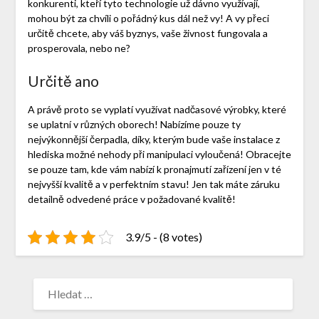
konkurenti, kteří tyto technologie už dávno využívají,
mohou být za chvíli o pořádný kus dál než vy! A vy přeci
určitě chcete, aby váš byznys, vaše živnost fungovala a
prosperovala, nebo ne?
Určitě ano
A právě proto se vyplatí využívat nadčasové výrobky, které
se uplatní v různých oborech! Nabízíme pouze ty
nejvýkonnější čerpadla, díky, kterým bude vaše instalace z
hlediska možné nehody při manipulaci vyloučená! Obracejte
se pouze tam, kde vám nabízí k pronajmutí zařízení jen v té
nejvyšší kvalitě a v perfektním stavu! Jen tak máte záruku
detailně odvedené práce v požadované kvalitě!
3.9/5 - (8 votes)