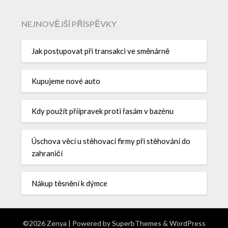
NEJNOVĚJŠÍ PŘÍSPĚVKY
Jak postupovat při transakci ve směnárně
Kupujeme nové auto
Kdy použít příípravek proti řasám v bazénu
Úschova věcí u stěhovací firmy při stěhování do
zahraničí
Nákup těsnění k dýmce
©2026 Zenya
| Powered by
SuperbThemes
& WordPress