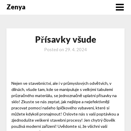
Zenya
Přísavky všude
Posted on
29. 4. 2024
Nejen ve stavebnictví, ale i v průmyslových odvětvích, v
dílnách, všude tam, kde se manipuluje s velkými tabulemi
průzračného materiálu, se jednoznačně uplatní
přísavky na
sklo
! Zkuste se nás zeptat, jak nejlépe a nejefektivněji
pracovat pomocí našeho špičkového vybavení, které si
můžete kdykoli pronajmout! Oslovte nás s vaší poptávkou a
zjednodušte veškeré stavební procesy! Jen chytrý člověk
používá moderní zařízení! Uvědomte si, že všichni vaši