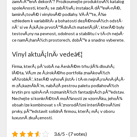
zamÄ›Å™enÃ­ dekorÅ¯? Prozkoumejte produktovÃ½ katalog
spoleÄnosti, kterÃ¡ se zabÃ½vÃ¡ instalacÃ­ dÅ™evÄ›nÃ©,
laminÃ¡tovÃ© i
vinylovÃ© podlahy
. VÄ›Å™te, Å¾e
vzhledem k variabilitÄ› a bohatosti dezÃ©novÃ½ch odstÃ­
nÅ¯ si ve Å¡kÃ¡le prvotÅ™Ã­dnÃ­ch materiÃ¡lÅ¯, kterÃ© byly
testovÃ¡ny na pevnost, odolnost a stabilitu i v tÄ›ch nejvÃ­
ce namÃ¡hanÃ½ch prostorech, dobÅ™e a snadno vyberete.
Vinyl aktuÃ¡lnÄ› vedeâ€¦
Firma, kterÃ¡ pÅ¯sobÃ­ na ÄeskÃ©m trhu jiÅ¾ dlouhÃ¡
lÃ©ta, VÃ¡m ze Å¡irokÃ©ho portfolia znaÄkovÃ½ch
vÃ½robkÅ¯, kterÃ© vyhovÃ­ jistÄ› i tÄ›m nejnÃ¡roÄnÄ›jÅ¡Ã­
m zÃ¡kaznÃ­kÅ¯m, nabÃ­zÃ­ pestrou paletu podlahovÃ½ch
krytin pro splnÄ›nÃ­ rozmanitÃ½ch fantazijnÃ­ch pÅ™edstav.
Nechejte si konkrÃ©tnÃ­ moÅ¾nosti ze vzornÃ­ku, jehoÅ¾
obsah lze kombinovat s rÅ¯znorodÃ½mi interiÃ©rovÃ½mi
prvky, pÅ™edstavit solidnÃ­ firmou, kterÃ¡ mÃ¡ v oboru
luxusnÃ­ zkuÅ¡enosti.
3.6/5 - (7 votes)