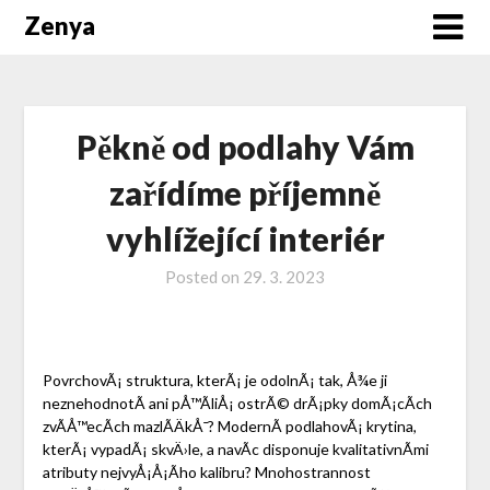
Zenya
Pěkně od podlahy Vám
zařídíme příjemně
vyhlížející interiér
Posted on
29. 3. 2023
PovrchovÃ¡ struktura, kterÃ¡ je odolnÃ¡ tak, Å¾e ji
neznehodnotÃ­ ani pÅ™Ã­liÅ¡ ostrÃ© drÃ¡pky domÃ¡cÃ­ch
zvÃ­Å™ecÃ­ch mazlÃ­ÄkÅ¯? ModernÃ­ podlahovÃ¡ krytina,
kterÃ¡ vypadÃ¡ skvÄ›le, a navÃ­c disponuje kvalitativnÃ­mi
atributy nejvyÅ¡Å¡Ã­ho kalibru? Mnohostrannost