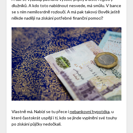
dlužníků. A kdo toto nabídnout nesvede, má smůlu. V bance
se s ním nemilosrdně rozloučí. A má pak takový člověk ještě
někde naději na získání potřebné finanční pomoci?
Vlastně má. Nabízí se tu přece i
nebankovní hypotéka
, u
které častokrát uspějí i ti, kdo se jinde vyplnění své touhy
po získání půjčky nedočkali.