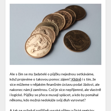
Ale s čím se my žadatelé o půjčku nejednou setkáváme,
když projevíme o takovou pomoc zájem?
Klidně
i s tím, že
sice můžeme v nějakém finančním ústavu podat žádost, ale
nakonec nám ji zamítnou. Což je sice nepříjemné, ale vlastně
i logické. Půjčky se přece musejí splácet, a kdo by pomáhal
někomu, kdo možná nedokáže svůj dluh vyrovnat?
A tak se vyžadují patřičně vysoké příjmy a čisté registry