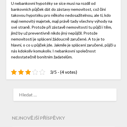
U nebankovní hypotéky se sice musí na rozdíl od
bankovních půjček dát do zástavy nemovitost, což činí
takovou hypotéku pro někoho nedosažitelnou, ale ti, kdo
mají nemovitý majetek, mají právě tady všechny výhody na
své straně. Protože při zástavě nemovitosti tu půjčí i těm,
jimž by už preventivně nikdo jiný nepůjčil. Protože
nemovitostí je splácení žádoucně zaručené. A to je to
hlavní, o co u půjček jde. Jakmile je splácení zaručené, půjčí u
nás kdokoliv komukoliv. I nebankovní společnost
nedostatečně bonitním žadatelům.
3/5 - (4 votes)
NEJNOVĚJŠÍ PŘÍSPĚVKY