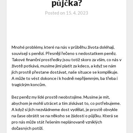
půjčka?
Posted on
15. 4. 2023
Mnohé problémy, které na nás v průběhu života doléhají,
souvisejí s penězi. Přesněji řečeno s nedostatkem peněz.
Takové finanční prostředky jsou totiž skoro za vším, co nás v
životě potkává, musíme jimi platit za kdeco, a když se nám
jich prostě přestane dostávat, naše situace se komplikuje.
A může to vést dokonce i k hodně nepříjemným, ba třeba i
tragickým koncům.
Bez peněz my lidé prostě neobstojíme. Musíme je mít,
abychom je mohli utrácet a tím získávat to, co potřebujeme.
A když si jich nezvládneme dost vydělat, je prostě obvykle
na čase obrátit se na někoho se žádostí o půjčku. Která se
pro nás může stát řešením neplánovaně vzniklých
dočasných potíží.