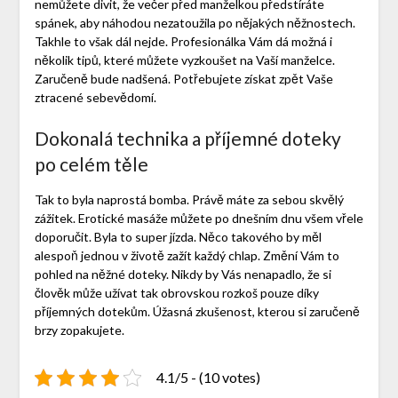
nemůžete divit, že večer před manželkou předstíráte
spánek, aby náhodou nezatoužila po nějakých něžnostech.
Takhle to však dál nejde. Profesionálka Vám dá možná i
několik tipů, které můžete vyzkoušet na Vaší manželce.
Zaručeně bude nadšená. Potřebujete získat zpět Vaše
ztracené sebevědomí.
Dokonalá technika a příjemné doteky
po celém těle
Tak to byla naprostá bomba. Právě máte za sebou skvělý
zážitek.
Erotické masáže
můžete po dnešním dnu všem vřele
doporučit. Byla to super jízda. Něco takového by měl
alespoň jednou v životě zažít každý chlap. Změní Vám to
pohled na něžné doteky. Nikdy by Vás nenapadlo, že si
člověk může užívat tak obrovskou rozkoš pouze díky
příjemných dotekům. Úžasná zkušenost, kterou si zaručeně
brzy zopakujete.
4.1/5 - (10 votes)