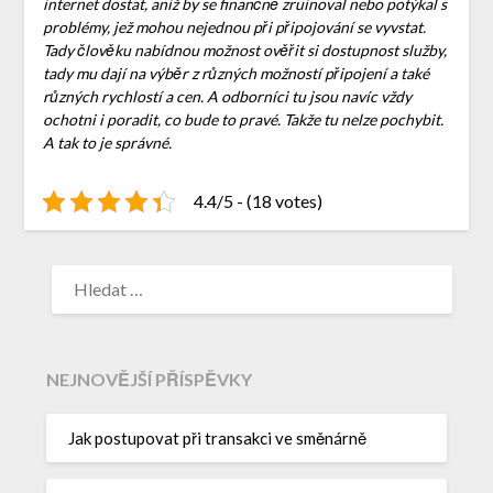
internet dostat, aniž by se finančně zruinoval nebo potýkal s
problémy, jež mohou nejednou při připojování se vyvstat.
Tady člověku nabídnou možnost ověřit si dostupnost služby,
tady mu dají na výběr z různých možností připojení a také
různých rychlostí a cen. A odborníci tu jsou navíc vždy
ochotni i poradit, co bude to pravé. Takže tu nelze pochybit.
A tak to je správné.
4.4/5 - (18 votes)
NEJNOVĚJŠÍ PŘÍSPĚVKY
Jak postupovat při transakci ve směnárně