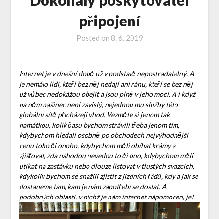
Dokonalý poskytovatel
připojení
Posted on
8. 6. 2019
Internet je v dnešní době už v podstatě nepostradatelný. A
je nemálo lidí, kteří bez něj nedají ani ránu, kteří se bez něj
už vůbec nedokážou obejít a jsou plně v jeho moci. A i když
na něm našinec není závislý, nejednou mu služby této
globální sítě přicházejí vhod. Vezměte si jenom tak
namátkou, kolik času bychom strávili třeba jenom tím,
kdybychom hledali osobně po obchodech nejvýhodnější
cenu toho či onoho, kdybychom měli obíhat krámy a
zjišťovat, zda náhodou nevedou to či ono, kdybychom měli
utíkat na zastávku nebo dlouze listovat v tlustých svazcích,
kdykoliv bychom se snažili zjistit z jízdních řádů, kdy a jak se
dostaneme tam, kam je nám zapotřebí se dostat. A
podobných oblastí, v nichž je nám internet nápomocen, je!