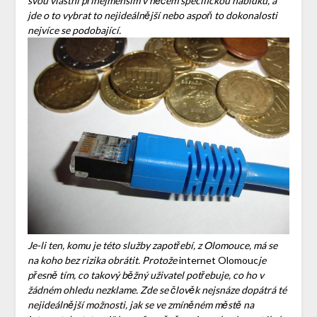
svou vlastní přinejmenším v něčem specifickou nabídku, a
jde o to vybrat to nejideálnější nebo aspoň to dokonalosti
nejvíce se podobající.
Je-li ten, komu je této služby zapotřebí, z Olomouce, má se
na koho bez rizika obrátit. Protože
internet Olomouc
je
přesně tím, co takový běžný uživatel potřebuje, co ho v
žádném ohledu nezklame. Zde se člověk nejsnáze dopátrá té
nejideálnější možnosti, jak se ve zmíněném městě na