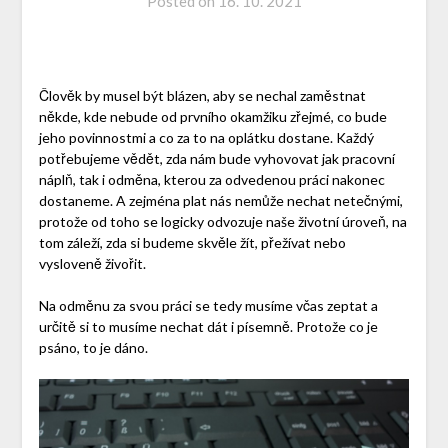
Posted on
16. 10. 2021
Člověk by musel být blázen, aby se nechal zaměstnat
někde, kde nebude od prvního okamžiku zřejmé, co bude
jeho povinnostmi a co za to na oplátku dostane. Každý
potřebujeme vědět, zda nám bude vyhovovat jak pracovní
náplň, tak i odměna, kterou za odvedenou práci nakonec
dostaneme. A zejména plat nás nemůže nechat netečnými,
protože od toho se logicky odvozuje naše životní úroveň, na
tom záleží, zda si budeme skvěle žít, přežívat nebo
vysloveně živořit.
Na odměnu za svou práci se tedy musíme včas zeptat a
určitě si to musíme nechat dát i písemně. Protože co je
psáno, to je dáno.