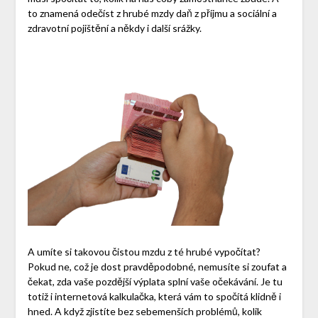
to znamená odečíst z hrubé mzdy daň z příjmu a sociální a
zdravotní pojištění a někdy i další srážky.
A umíte si takovou čistou mzdu z té hrubé vypočítat?
Pokud ne, což je dost pravděpodobné, nemusíte si zoufat a
čekat, zda vaše pozdější výplata splní vaše očekávání. Je tu
totiž i internetová kalkulačka, která vám to spočítá klidně i
hned. A když zjistíte bez sebemenších problémů, kolik