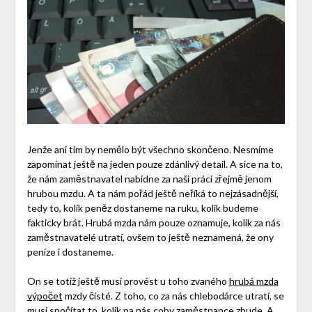
Jenže ani tím by nemělo být všechno skončeno. Nesmíme
zapomínat ještě na jeden pouze zdánlivý detail. A sice na to,
že nám zaměstnavatel nabídne za naši práci zřejmě jenom
hrubou mzdu. A ta nám pořád ještě neříká to nejzásadnější,
tedy to, kolik peněz dostaneme na ruku, kolik budeme
fakticky brát. Hrubá mzda nám pouze oznamuje, kolik za nás
zaměstnavatelé utratí, ovšem to ještě neznamená, že ony
peníze i dostaneme.
On se totiž ještě musí provést u toho zvaného
hrubá mzda
výpočet
mzdy čisté. Z toho, co za nás chlebodárce utratí, se
musí spočítat to, kolik na nás coby zaměstnance zbude. A