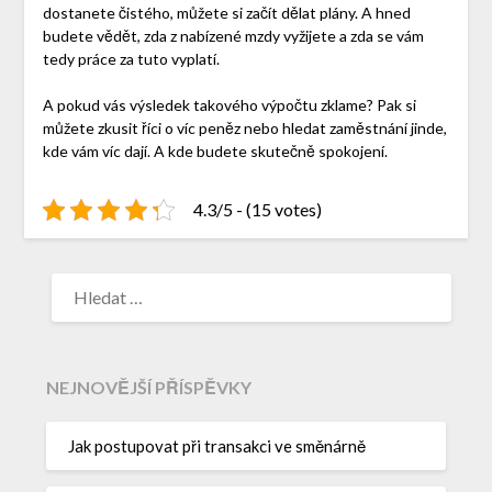
dostanete čistého, můžete si začít dělat plány. A hned
budete vědět, zda z nabízené mzdy vyžijete a zda se vám
tedy práce za tuto vyplatí.
A pokud vás výsledek takového výpočtu zklame? Pak si
můžete zkusit říci o víc peněz nebo hledat zaměstnání jinde,
kde vám víc dají. A kde budete skutečně spokojení.
4.3/5 - (15 votes)
NEJNOVĚJŠÍ PŘÍSPĚVKY
Jak postupovat při transakci ve směnárně